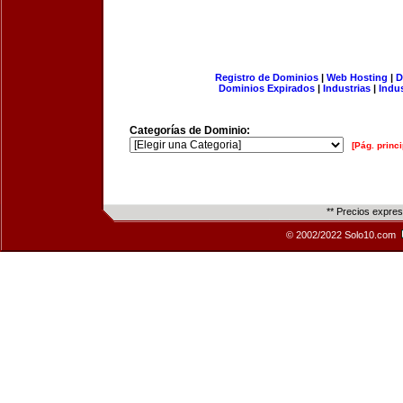
Registro de Dominios
|
Web Hosting
|
D
Dominios Expirados
|
Industrias
|
Indu
Categorías de Dominio:
[Pág. princi
** Precios expre
© 2002/2022 Solo10.com