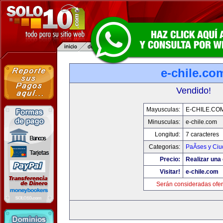
e-chile.co
Vendido!
Mayusculas:
E-CHILE.CO
Minusculas:
e-chile.com
Longitud:
7 caracteres
Categorias:
PaÃ­ses y Ci
Precio:
Realizar una 
Visitar!
e-chile.com
Serán consideradas ofer