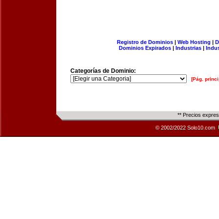
Registro de Dominios
|
Web Hosting
|
D
Dominios Expirados
|
Industrias
|
Indu
Categorías de Dominio:
[Pág. princi
** Precios expre
© 2002/2022 Solo10.com