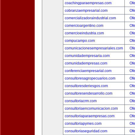
coachingparaempresas.com
Ofe
cobranzaempresarial.com
Ofe
comercializadoraindustrial.com
Ofe
comercioargentino.com
Ofe
comercioeindustria.com
Ofe
compucampo.com
Ofe
comunicacionesempresariales.com
Ofe
comunidadempresaria.com
Ofe
comunidadempresas.com
Ofe
conferenciaempresarial.com
Ofe
consultoresagropecuarios.com
Ofe
consultoresderiesgos.com
Ofe
consultoresendesarrollo.com
Ofe
consultoriacrm.com
Ofe
consultoriaencomunicacion.com
Ofe
consultoriaparaempresas.com
Ofe
consultoriapymes.com
Ofe
consultoriaseguridad.com
Ofe