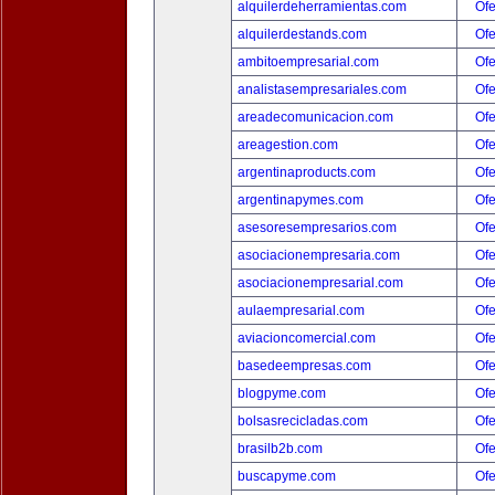
alquilerdeherramientas.com
Ofe
alquilerdestands.com
Ofe
ambitoempresarial.com
Ofe
analistasempresariales.com
Ofe
areadecomunicacion.com
Ofe
areagestion.com
Ofe
argentinaproducts.com
Ofe
argentinapymes.com
Ofe
asesoresempresarios.com
Ofe
asociacionempresaria.com
Ofe
asociacionempresarial.com
Ofe
aulaempresarial.com
Ofe
aviacioncomercial.com
Ofe
basedeempresas.com
Ofe
blogpyme.com
Ofe
bolsasrecicladas.com
Ofe
brasilb2b.com
Ofe
buscapyme.com
Ofe