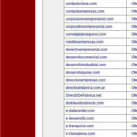
contactoclave.com
Ofe
contactoempresas.com
Ofe
corporacionempresarial.com
Ofe
corporativoempresarial.com
Ofe
corretajedeseguros.com
Ofe
creditosempresas.com
Ofe
derechoempresarial.com
Ofe
desarrollocomercial.com
Ofe
desarrolloindustrial.com
Ofe
desarrollopyme.com
Ofe
direccionempresas.com
Ofe
directodefabrica.com.ar
Ofe
DirectoDeFabrica.net
Ofe
distribuidordirecto.com
Ofe
e-datacenter.com
Ofe
e-desarrollo.com
Ofe
e-franquicia.com
Ofe
e-Ganaderia.com
Ofe