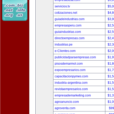
empresasusa.com
$5,
servicios.tv
$5,
cotizaciones.net
$4,
guiadeindustrias.com
$3,
empresasperu.com
$2,
guiaindustrias.com
$2,
directoempresas.com
$2,
industrias.pe
$2,
e-Clientes.com
$2,
publicidadparaempresas.com
$1,
pisosdemarmol.com
$1,
expoempresarios.com
$1,
capacitacionpymes.com
$1,
industria-argentina.com
$1,
revistaempresarios.com
$1,
empresademarketing.com
$1,
agroanuncio.com
$1,
agroventa.com
$9