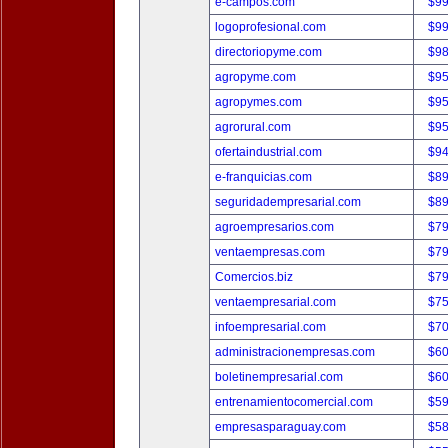
e-campos.com
$9
logoprofesional.com
$9
directoriopyme.com
$9
agropyme.com
$9
agropymes.com
$9
agrorural.com
$9
ofertaindustrial.com
$9
e-franquicias.com
$8
seguridadempresarial.com
$8
agroempresarios.com
$7
ventaempresas.com
$7
Comercios.biz
$7
ventaempresarial.com
$7
infoempresarial.com
$7
administracionempresas.com
$6
boletinempresarial.com
$6
entrenamientocomercial.com
$5
empresasparaguay.com
$5