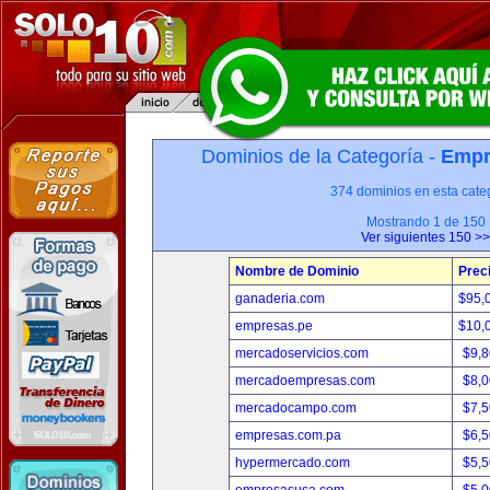
Dominios de la Categoría -
Empr
374 dominios en esta categ
Mostrando 1 de 150
Ver siguientes 150 >>
Nombre de Dominio
Prec
ganaderia.com
$95,
empresas.pe
$10,
mercadoservicios.com
$9,
mercadoempresas.com
$8,
mercadocampo.com
$7,
empresas.com.pa
$6,
hypermercado.com
$5,