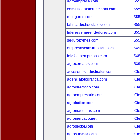
agroempresa.com
$5
consultoriainternacional.com
$5
e-seguros.com
$5
fabricadechocolates.com
$5
lideresyemprendedores.com
$5
seguropymes.com
$5
empresasconstruccion.com
$4
telefoniaempresas.com
$4
agrocereales.com
$3
accesoriosindustriales.com
Ofe
agenciafotografica.com
Ofe
agrodirectorio.com
Ofe
agroempresario.com
Ofe
agroindice.com
Ofe
agromaquinas.com
Ofe
agromercado.net
Ofe
agrosector.com
Ofe
agrosubasta.com
Ofe