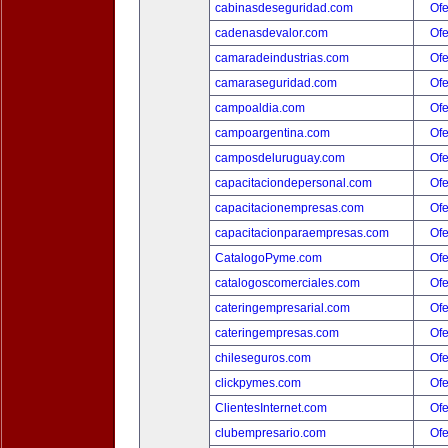
cabinasdeseguridad.com
Ofe
cadenasdevalor.com
Ofe
camaradeindustrias.com
Ofe
camaraseguridad.com
Ofe
campoaldia.com
Ofe
campoargentina.com
Ofe
camposdeluruguay.com
Ofe
capacitaciondepersonal.com
Ofe
capacitacionempresas.com
Ofe
capacitacionparaempresas.com
Ofe
CatalogoPyme.com
Ofe
catalogoscomerciales.com
Ofe
cateringempresarial.com
Ofe
cateringempresas.com
Ofe
chileseguros.com
Ofe
clickpymes.com
Ofe
ClientesInternet.com
Ofe
clubempresario.com
Ofe